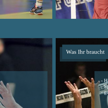
Was Ihr braucht
- H
- S
- g