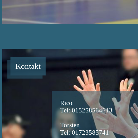
Kontakt
Rico
Tel: 015258564613
Torsten
Tel: 01723585741