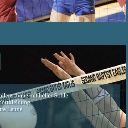
allenschuhe mit heller Sohle
portkleidung
ute Laune