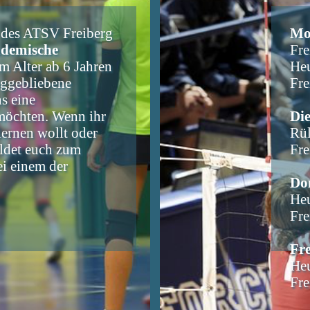
l des ATSV Freiberg
Mo
demische
Fre
 Alter ab 6 Jahren
Heu
nggebliebene
Fre
s eine
öchten. Wenn ihr
Di
lernen wollt oder
Rül
ldet euch zum
Fre
ei einem der
Do
Heu
Fre
Fre
Heu
Fre