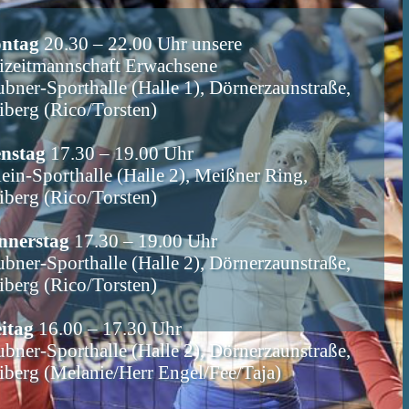
ntag
20.30 – 22.00 Uhr unsere
izeitmannschaft Erwachsene
bner-Sporthalle (Halle 1), Dörnerzaunstraße,
iberg (Rico/Torsten)
enstag
17.30 – 19.00 Uhr
ein-Sporthalle (Halle 2), Meißner Ring,
iberg (Rico/Torsten)
nnerstag
17.30 – 19.00 Uhr
bner-Sporthalle (Halle 2), Dörnerzaunstraße,
iberg (Rico/Torsten)
itag
16.00 – 17.30 Uhr
bner-Sporthalle (Halle 2), Dörnerzaunstraße,
iberg (Melanie/Herr Engel/Fee/Taja)