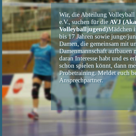
Wir, die Abteilung Volleybal
e.V., suchen für die
AVJ (Aka
Volleyballjugend)
Mädchen im
bis 17 Jahren sowie junge/ju
Damen, die gemeinsam mit un
Damenmannschaft aufbauen m
daran Interesse habt und es er
schon spielen könnt, dann me
Probetraining. Meldet euch b
Ansprechpartner.